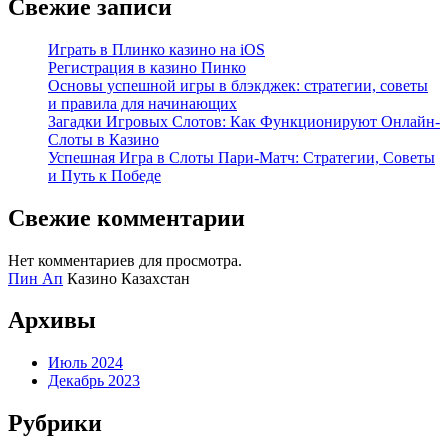
Свежие записи
советы
и
Играть в Плинко казино на iOS
секреты
Регистрация в казино Пинко
для
Основы успешной игры в блэкджек: стратегии, советы
успешной
и правила для начинающих
игры
Загадки Игровых Слотов: Как Функционируют Онлайн-
Слоты в Казино
Успешная Игра в Слоты Пари-Матч: Стратегии, Советы
и Путь к Победе
Свежие комментарии
Нет комментариев для просмотра.
Пин Ап
Казино Казахстан
Архивы
Июль 2024
Декабрь 2023
Рубрики