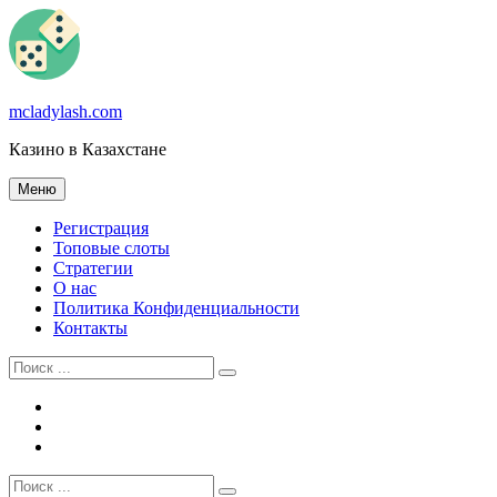
Перейти
к
содержимому
mcladylash.com
Казино в Казахстане
Меню
Регистрация
Топовые слоты
Стратегии
О нас
Политика Конфиденциальности
Контакты
Найти:
Контакты
О
нас
Политика
Конфиденциальности
Найти: