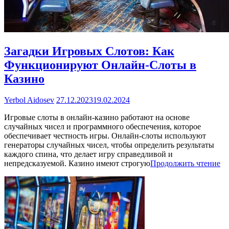
Загадки Игровых Слотов: Как
Функционируют Онлайн-Слоты в
Казино
Автор:
Yerbol Aidosev
27.12.2023
19.02.2024
Игровые слоты в онлайн-казино работают на основе
случайных чисел и программного обеспечения, которое
обеспечивает честность игры. Онлайн-слоты используют
генераторы случайных чисел, чтобы определить результаты
каждого спина, что делает игру справедливой и
За
непредсказуемой. Казино имеют строгую
Продолжить чтение
Иг
Сл
Ка
Фу
Он
Сл
в