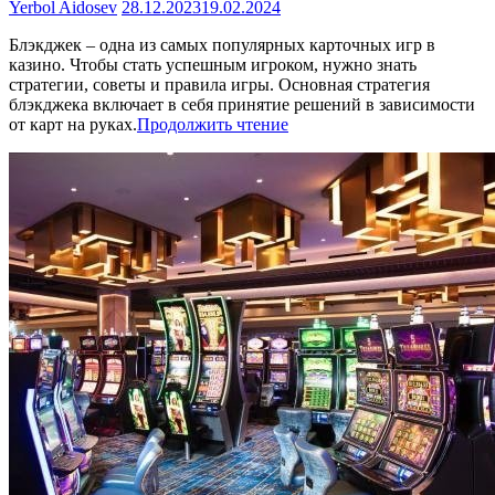
Автор:
Yerbol Aidosev
28.12.2023
19.02.2024
Блэкджек – одна из самых популярных карточных игр в
казино. Чтобы стать успешным игроком, нужно знать
стратегии, советы и правила игры. Основная стратегия
блэкджека включает в себя принятие решений в зависимости
Основы
от карт на руках.
Продолжить чтение
успешной
игры
в
блэкджек:
стратегии,
советы
и
правила
для
начинающих