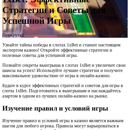
Стратегии и Советы для
Успешной Игры
Прокрутка
Узнайте тайны победы в слотах 1xBet и станьте настоящим
экспертом казино! Откройте эффективные стратегии и
полезные советы для успешной игры.
Познайте секреты выигрыша в слотах 1xBet и увеличьте свои
шансы на успех! Используйте лучшие стратегии и получите
максимальное удовольствие от игры в онлайн-казино.
Будьте в курсе эффективных стратегий и советов для игры в
слоты 1xBet. Подготовьтесь к выигрышам и наслаждайтесь
азартом в одном из лучших онлайн-казино на рынке.
Изучение правил и условий игры
Изучение правил и условий игры в казино является важным
шагом для любого игрока. Правила могут варьироваться в