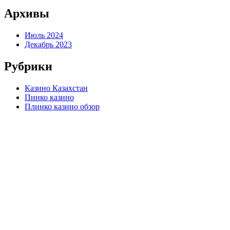
Архивы
Июль 2024
Декабрь 2023
Рубрики
Казино Казахстан
Пинко казино
Плинко казино обзор