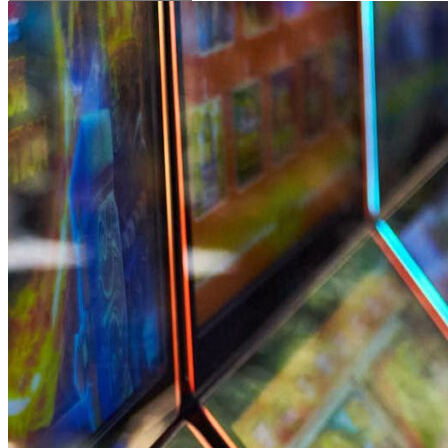
Наложение
сайта