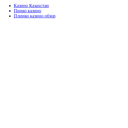
Казино Казахстан
Пинко казино
Плинко казино обзор