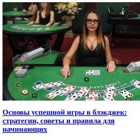
казино
Пинко
Основы успешной игры в блэкджек:
стратегии, советы и правила для
начинающих