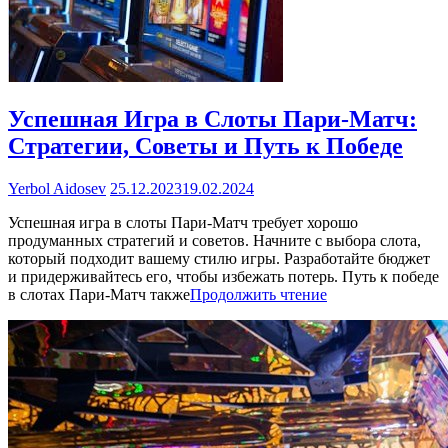
Ка
Успешная Игра в Слоты Пари-Матч:
Стратегии, Советы и Путь к Победе
Автор:
Yerbol Aidosev
25.12.2023
19.02.2024
Успешная игра в слоты Пари-Матч требует хорошо
продуманных стратегий и советов. Начните с выбора слота,
который подходит вашему стилю игры. Разработайте бюджет
и придерживайтесь его, чтобы избежать потерь. Путь к победе
Успешная
в слотах Пари-Матч также
Продолжить чтение
Игра
в
Слоты
Пари-
Матч:
Стратегии,
Советы
и