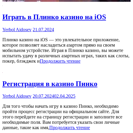
Играть в Плинко казино на iOS
Автор:
Yerbol Aidosev
21.07.2024
Плинко казино на iOS — это увлекательное приложение,
которое позволяет насладиться азартом прямо на своем
мобильном устройстве. Играя в Плинко казино, вы можете
испытать удачу в различных азартных играх, таких как слоты,
Играть
покер, блэкджек и
Продолжить чтение
в
Плинко
казино
на
Регистрация в казино Пинко
iOS
Автор:
Yerbol Aidosev
20.07.2024
02.04.2025
Для того чтобы начать игру в казино Пинко, необходимо
пройти процесс регистрации на официальном сайте. Для
этого перейдите на страницу регистрации и заполните все
необходимые поля. Вам потребуется указать свои личные
Регистрация
данные, такие как имя,
Продолжить чтение
в